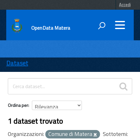
Accedi
OpenData Matera
DATI
ENTI
Dataset
TEMI
INFORMAZIONI
Ordina per
1 dataset trovato
Organizzazioni:
Comune di Matera
Sottotemi: