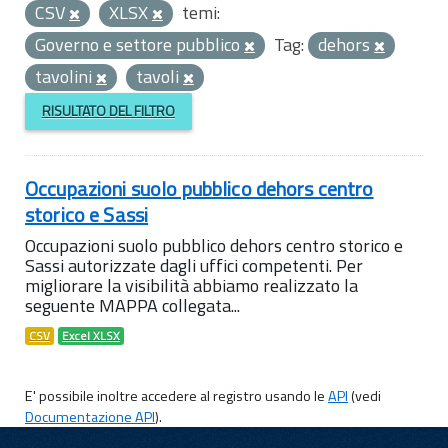
CSV
XLSX
temi:
Governo e settore pubblico
Tag:
dehors
tavolini
tavoli
RISULTATO DEL FILTRO
Occupazioni suolo pubblico dehors centro
storico e Sassi
Occupazioni suolo pubblico dehors centro storico e
Sassi autorizzate dagli uffici competenti. Per
migliorare la visibilità abbiamo realizzato la
seguente MAPPA collegata...
CSV
Excel XLSX
E' possibile inoltre accedere al registro usando le
API
(vedi
Documentazione API
).