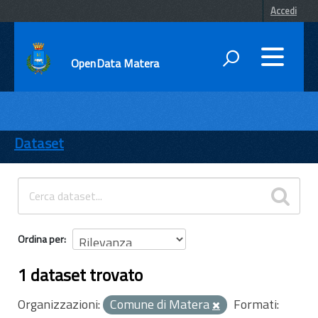
Accedi
OpenData Matera
DATI
ENTI
Dataset
TEMI
INFORMAZIONI
Ordina per
1 dataset trovato
Organizzazioni:
Comune di Matera
Formati: