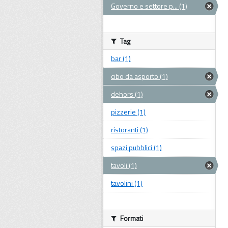
Governo e settore p... (1)
Tag
bar (1)
cibo da asporto (1)
dehors (1)
pizzerie (1)
ristoranti (1)
spazi pubblici (1)
tavoli (1)
tavolini (1)
Formati