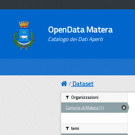
OpenData Matera
Catalogo dei Dati Aperti
Dataset
Organizzazioni
Comune di Matera (1)
temi