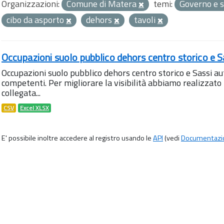
Organizzazioni:
Comune di Matera
temi:
Governo e s
cibo da asporto
dehors
tavoli
Occupazioni suolo pubblico dehors centro storico e S
Occupazioni suolo pubblico dehors centro storico e Sassi aut
competenti. Per migliorare la visibilità abbiamo realizza
collegata...
CSV
Excel XLSX
E' possibile inoltre accedere al registro usando le
API
(vedi
Documentazi