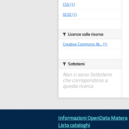
CSV (1)
XLSX (1)
Licenze sulle risorse
Creative Commons At... (1)
Sottotemi
Non ci sono Sottotemi
che corrispondono a
questa ricerca
Informazioni OpenData Matera
Lista cataloghi