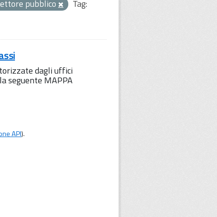
ettore pubblico
Tag:
assi
orizzate dagli uffici
to la seguente MAPPA
one API
).