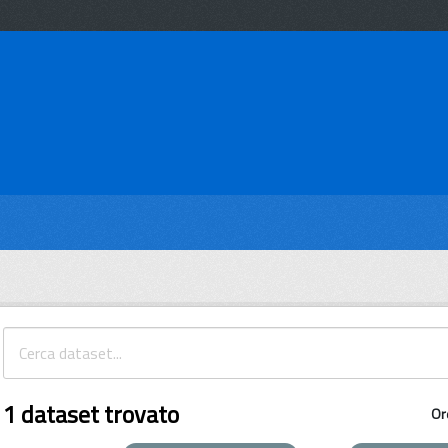
1 dataset trovato
Or