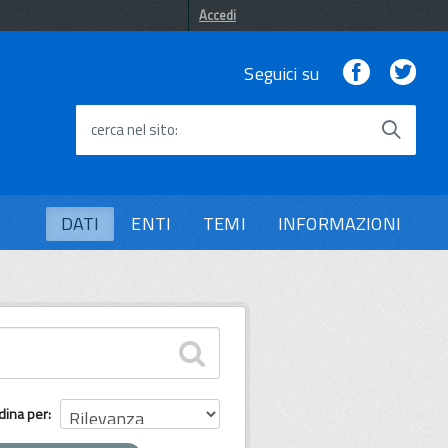
Accedi
Facebook
Twi
Seguici su
cerca nel sito
DATI
ENTI
TEMI
INFORMAZIONI
dina per