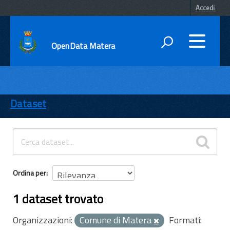
Accedi
OpenData Matera
DATI
ENTI
Dataset
TEMI
INFORMAZIONI
Ordina per
1 dataset trovato
Organizzazioni:
Comune di Matera
Formati: