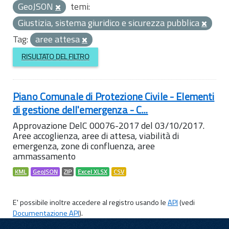
GeoJSON
temi:
Giustizia, sistema giuridico e sicurezza pubblica
Tag:
aree attesa
RISULTATO DEL FILTRO
Piano Comunale di Protezione Civile - Elementi
di gestione dell'emergenza - C...
Approvazione DelC 00076-2017 del 03/10/2017.
Aree accoglienza, aree di attesa, viabilità di
emergenza, zone di confluenza, aree
ammassamento
KML
GeoJSON
ZIP
Excel XLSX
CSV
E' possibile inoltre accedere al registro usando le
API
(vedi
Documentazione API
).