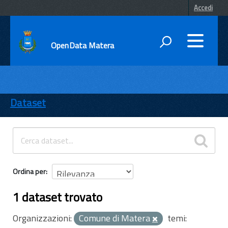
Accedi
OpenData Matera
DATI
ENTI
Dataset
TEMI
INFORMAZIONI
Ordina per
1 dataset trovato
Organizzazioni:
Comune di Matera
temi: