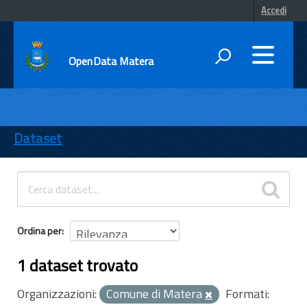
Accedi
OpenData Matera
DATI
ENTI
Dataset
TEMI
INFORMAZIONI
Ordina per
1 dataset trovato
Organizzazioni:
Comune di Matera
Formati: