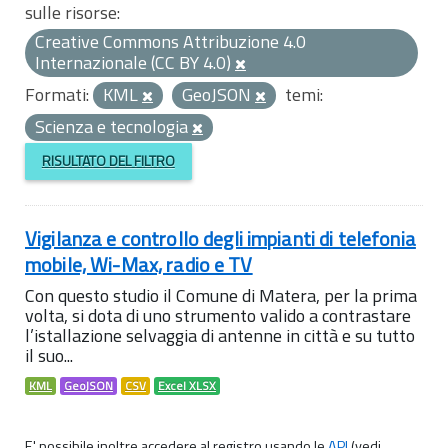
sulle risorse:
Creative Commons Attribuzione 4.0
Internazionale (CC BY 4.0)
Formati:
KML
GeoJSON
temi:
Scienza e tecnologia
RISULTATO DEL FILTRO
Vigilanza e controllo degli impianti di telefonia
mobile, Wi-Max, radio e TV
Con questo studio il Comune di Matera, per la prima
volta, si dota di uno strumento valido a contrastare
l’istallazione selvaggia di antenne in città e su tutto
il suo...
KML
GeoJSON
CSV
Excel XLSX
E' possibile inoltre accedere al registro usando le
API
(vedi