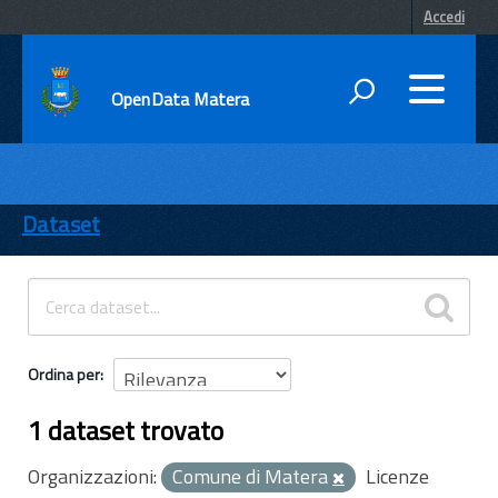
Accedi
OpenData Matera
DATI
ENTI
Dataset
TEMI
INFORMAZIONI
Ordina per
1 dataset trovato
Organizzazioni:
Comune di Matera
Licenze