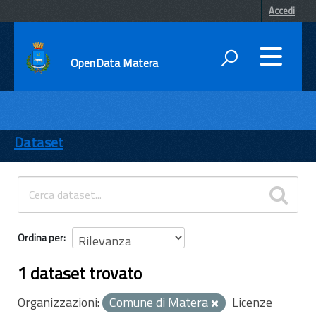
Accedi
OpenData Matera
DATI
ENTI
Dataset
TEMI
INFORMAZIONI
Ordina per
1 dataset trovato
Organizzazioni:
Comune di Matera
Licenze