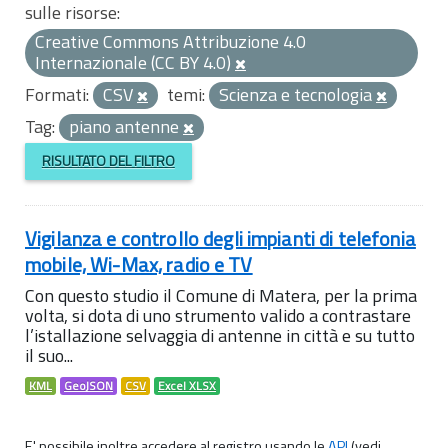
sulle risorse:
Creative Commons Attribuzione 4.0
Internazionale (CC BY 4.0)
Formati:
CSV
temi:
Scienza e tecnologia
Tag:
piano antenne
RISULTATO DEL FILTRO
Vigilanza e controllo degli impianti di telefonia
mobile, Wi-Max, radio e TV
Con questo studio il Comune di Matera, per la prima
volta, si dota di uno strumento valido a contrastare
l’istallazione selvaggia di antenne in città e su tutto
il suo...
KML
GeoJSON
CSV
Excel XLSX
E' possibile inoltre accedere al registro usando le
API
(vedi