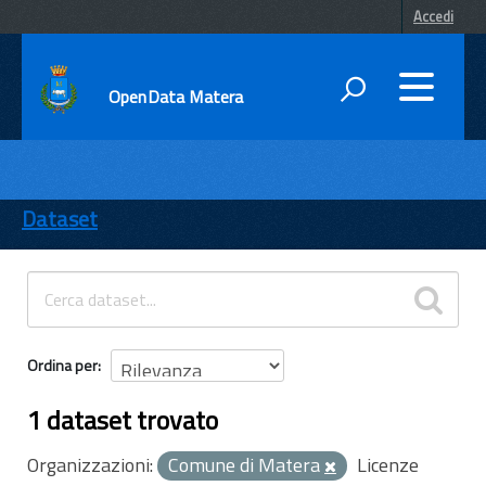
Accedi
OpenData Matera
DATI
ENTI
Dataset
TEMI
INFORMAZIONI
Ordina per
1 dataset trovato
Organizzazioni:
Comune di Matera
Licenze