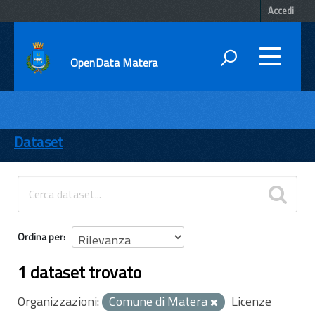
Accedi
OpenData Matera
DATI
ENTI
Dataset
TEMI
INFORMAZIONI
Ordina per
1 dataset trovato
Organizzazioni:
Comune di Matera
Licenze