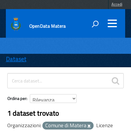
Accedi
OpenData Matera
DATI
ENTI
Dataset
TEMI
INFORMAZIONI
Ordina per
1 dataset trovato
Organizzazioni:
Comune di Matera
Licenze