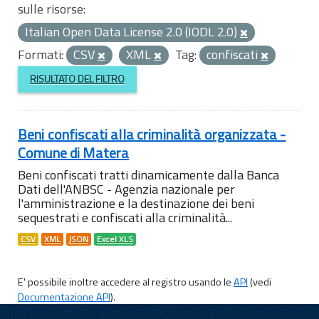
sulle risorse:
Italian Open Data License 2.0 (IODL 2.0)
Formati:
CSV
XML
Tag:
confiscati
RISULTATO DEL FILTRO
Beni confiscati alla criminalità organizzata -
Comune di Matera
Beni confiscati tratti dinamicamente dalla Banca
Dati dell'ANBSC - Agenzia nazionale per
l'amministrazione e la destinazione dei beni
sequestrati e confiscati alla criminalità...
CSV
XML
JSON
Excel XLS
E' possibile inoltre accedere al registro usando le
API
(vedi
Documentazione API
).