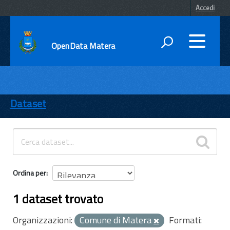
Accedi
OpenData Matera
DATI
ENTI
Dataset
TEMI
INFORMAZIONI
Ordina per
1 dataset trovato
Organizzazioni:
Comune di Matera
Formati: