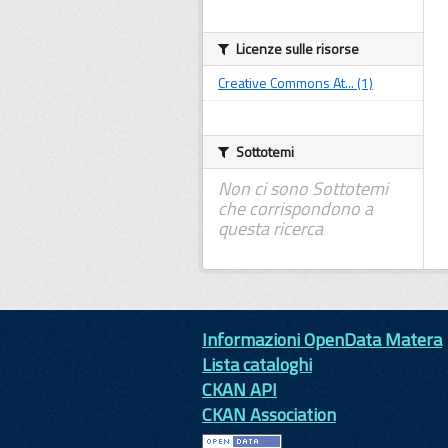
Licenze sulle risorse
Creative Commons At... (1)
Sottotemi
Non ci sono Sottotemi
che corrispondono a
questa ricerca
Informazioni OpenData Matera
Lista cataloghi
CKAN API
CKAN Association