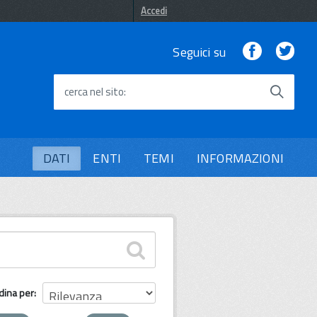
Accedi
Facebook
Twi
Seguici su
cerca nel sito
DATI
ENTI
TEMI
INFORMAZIONI
dina per