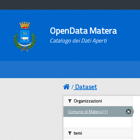
OpenData Matera
Catalogo dei Dati Aperti
Dataset
Organizzazioni
Comune di Matera (1)
temi