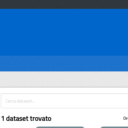
1 dataset trovato
Or