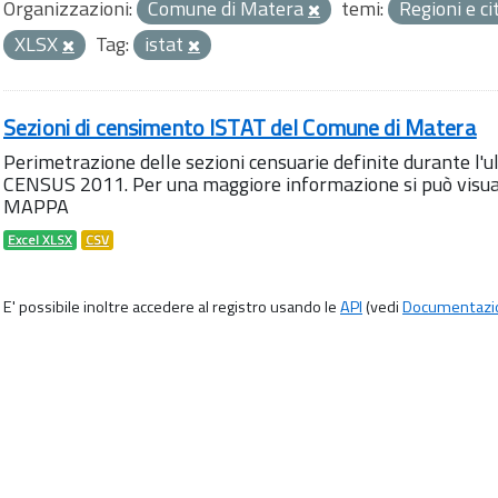
Organizzazioni:
Comune di Matera
temi:
Regioni e ci
XLSX
Tag:
istat
Sezioni di censimento ISTAT del Comune di Matera
Perimetrazione delle sezioni censuarie definite durante l
CENSUS 2011. Per una maggiore informazione si può visua
MAPPA
Excel XLSX
CSV
E' possibile inoltre accedere al registro usando le
API
(vedi
Documentazi