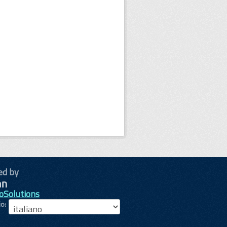
ed by
oSolutions
io