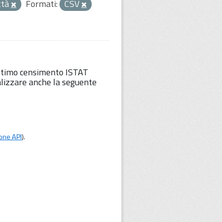
ttà
Formati:
CSV
'ultimo censimento ISTAT
lizzare anche la seguente
one API
).