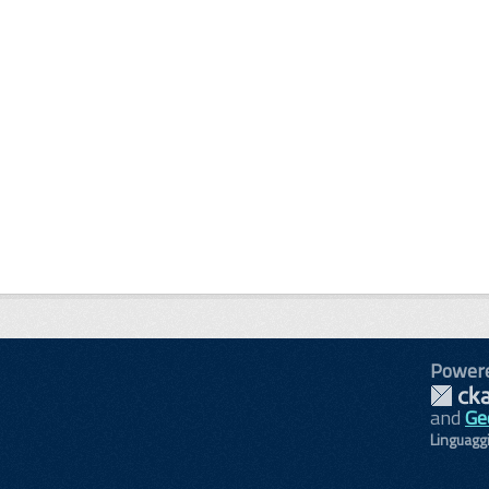
Power
and
Ge
Linguagg