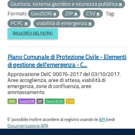
Giustizia, sistema giuridico e sicurezza pubblica
Formati:
GeoJSON
ZIP
CSV
Tag:
PCPC
viabilità di emergenza
RISULTATO DEL FILTRO
Piano Comunale di Protezione Civile - Elementi
di gestione dell'emergenza - C...
Approvazione DelC 00076-2017 del 03/10/2017.
Aree accoglienza, aree di attesa, viabilità di
emergenza, zone di confluenza, aree
ammassamento
KML
GeoJSON
ZIP
Excel XLSX
CSV
E' possibile inoltre accedere al registro usando le
API
(vedi
Documentazione API
).