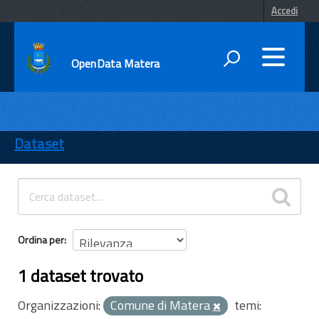
Accedi
OpenData Matera
DATI
ENTI
Dataset
TEMI
INFORMAZIONI
Ordina per
1 dataset trovato
Organizzazioni:
Comune di Matera
temi: