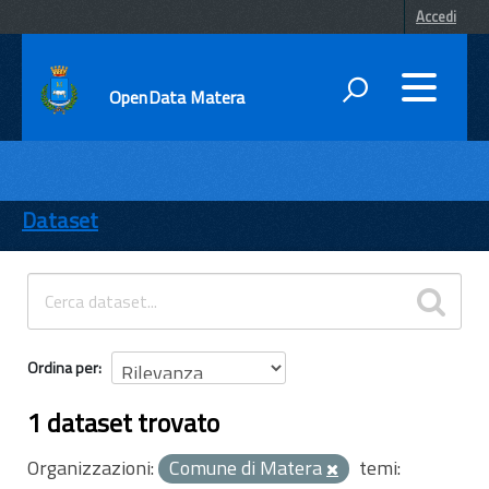
Accedi
OpenData Matera
DATI
ENTI
Dataset
TEMI
INFORMAZIONI
Ordina per
1 dataset trovato
Organizzazioni:
Comune di Matera
temi: