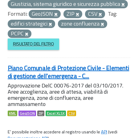
Giustizia, sistema giuridico e sicurezza pubblica
Formati:
GeoJSON
ZIP
CSV
Tag:
edifici strategici
zone confluenza
PCPC
RISULTATO DEL FILTRO
Piano Comunale di Protezione Civile - Elementi
di gestione dell'emergenza - C...
Approvazione DelC 00076-2017 del 03/10/2017.
Aree accoglienza, aree di attesa, viabilità di
emergenza, zone di confluenza, aree
ammassamento
KML
GeoJSON
ZIP
Excel XLSX
CSV
E' possibile inoltre accedere al registro usando le
API
(vedi