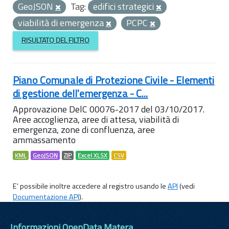
GeoJSON
Tag:
edifici strategici
viabilità di emergenza
PCPC
RISULTATO DEL FILTRO
Piano Comunale di Protezione Civile - Elementi
di gestione dell'emergenza - C...
Approvazione DelC 00076-2017 del 03/10/2017.
Aree accoglienza, aree di attesa, viabilità di
emergenza, zone di confluenza, aree
ammassamento
KML
GeoJSON
ZIP
Excel XLSX
CSV
E' possibile inoltre accedere al registro usando le
API
(vedi
Documentazione API
).
Informazioni OpenData Matera