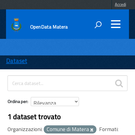
Accedi
OpenData Matera
DATI
ENTI
Dataset
TEMI
INFORMAZIONI
Ordina per
1 dataset trovato
Organizzazioni:
Comune di Matera
Formati: