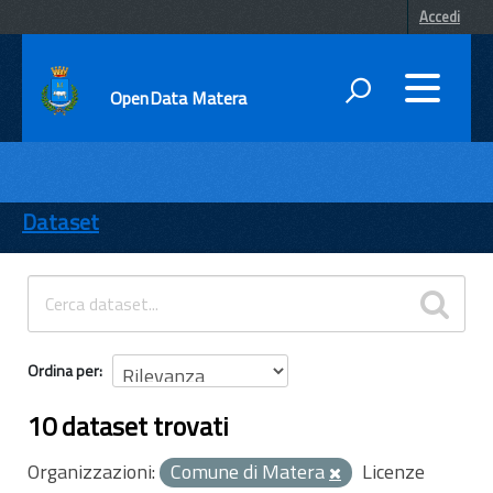
Accedi
OpenData Matera
DATI
ENTI
Dataset
TEMI
INFORMAZIONI
Ordina per
10 dataset trovati
Organizzazioni:
Comune di Matera
Licenze