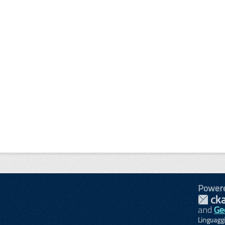
Power
and
Ge
Linguagg