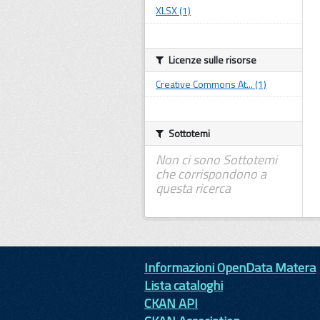
XLSX (1)
Licenze sulle risorse
Creative Commons At... (1)
Sottotemi
Non ci sono Sottotemi
che corrispondono a
questa ricerca
Informazioni OpenData Matera
Lista cataloghi
CKAN API