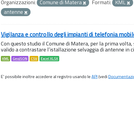
Organizzazioni:
Comune di Matera
Formati:
KML
antenne
Vigilanza e controllo degli impianti di telefonia mobi
Con questo studio il Comune di Matera, per la prima volta,
valido a contrastare l’istallazione selvaggia di antenne in citt
KML
GeoJSON
CSV
Excel XLSX
E' possibile inoltre accedere al registro usando le
API
(vedi
Documentazi