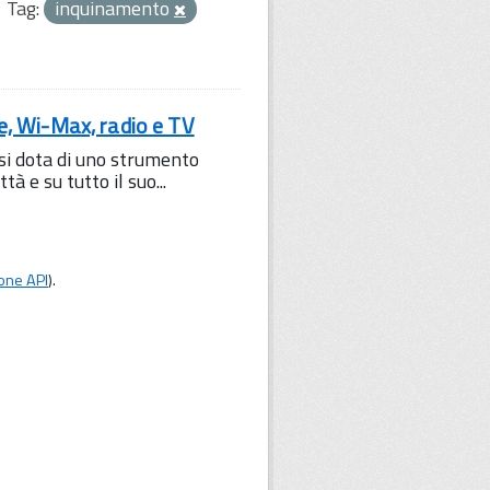
Tag:
inquinamento
le, Wi-Max, radio e TV
 si dota di uno strumento
à e su tutto il suo...
one API
).