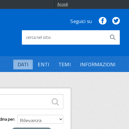
Accedi
Facebook
Twi
Seguici su
cerca nel sito
DATI
ENTI
TEMI
INFORMAZIONI
dina per