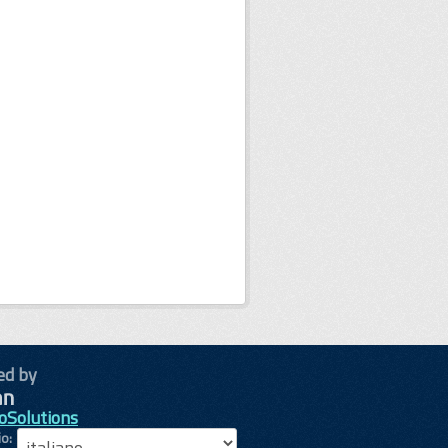
ed by
oSolutions
io