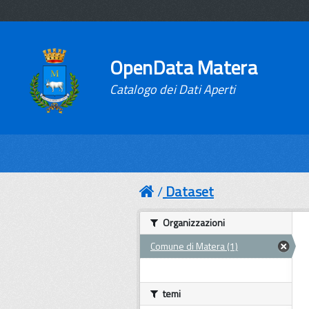
OpenData Matera
Catalogo dei Dati Aperti
Dataset
Organizzazioni
Comune di Matera (1)
temi