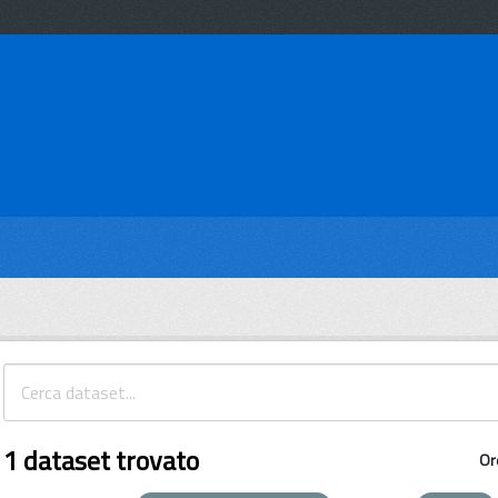
1 dataset trovato
Or