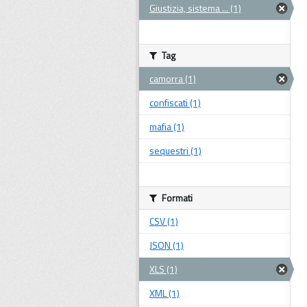
Giustizia, sistema ... (1)
Tag
camorra (1)
confiscati (1)
mafia (1)
sequestri (1)
Formati
CSV (1)
JSON (1)
XLS (1)
XML (1)