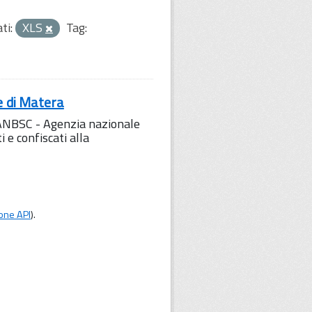
ti:
XLS
Tag:
e di Matera
l'ANBSC - Agenzia nazionale
 e confiscati alla
one API
).