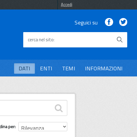
Accedi
Facebook
Twi
Seguici su
cerca nel sito
DATI
ENTI
TEMI
INFORMAZIONI
dina per