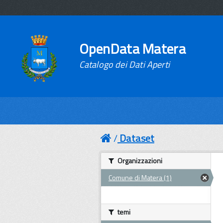
OpenData Matera
Catalogo dei Dati Aperti
Dataset
Organizzazioni
Comune di Matera (1)
temi