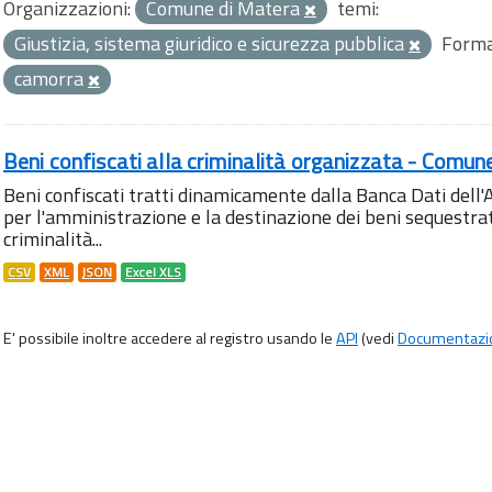
Organizzazioni:
Comune di Matera
temi:
Giustizia, sistema giuridico e sicurezza pubblica
Forma
camorra
Beni confiscati alla criminalità organizzata - Comun
Beni confiscati tratti dinamicamente dalla Banca Dati del
per l'amministrazione e la destinazione dei beni sequestrati
criminalità...
CSV
XML
JSON
Excel XLS
E' possibile inoltre accedere al registro usando le
API
(vedi
Documentazi