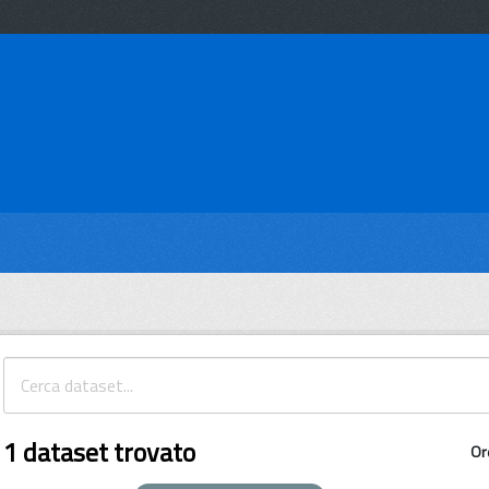
1 dataset trovato
Or