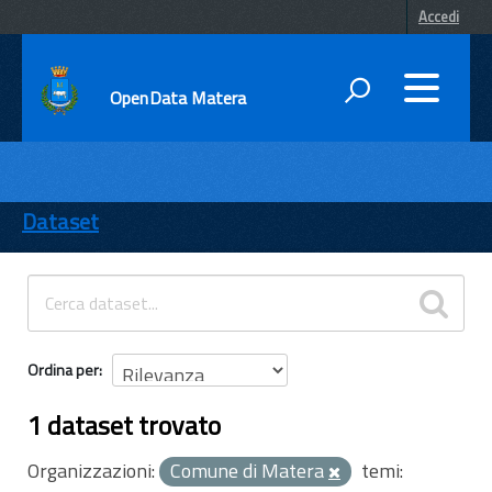
Accedi
OpenData Matera
DATI
ENTI
Dataset
TEMI
INFORMAZIONI
Ordina per
1 dataset trovato
Organizzazioni:
Comune di Matera
temi: