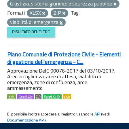
Giustizia, sistema giuridico e sicurezza pubblica
Formati:
XLSX
ZIP
Tag:
viabilità di emergenza
RISULTATO DEL FILTRO
Piano Comunale di Protezione Civile - Elementi
di gestione dell'emergenza - C...
Approvazione DelC 00076-2017 del 03/10/2017.
Aree accoglienza, aree di attesa, viabilità di
emergenza, zone di confluenza, aree
ammassamento
KML
GeoJSON
ZIP
Excel XLSX
CSV
E' possibile inoltre accedere al registro usando le
API
(vedi
Documentazione API
).