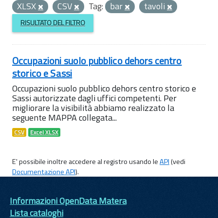
XLSX
CSV
Tag:
bar
tavoli
RISULTATO DEL FILTRO
Occupazioni suolo pubblico dehors centro
storico e Sassi
Occupazioni suolo pubblico dehors centro storico e
Sassi autorizzate dagli uffici competenti. Per
migliorare la visibilità abbiamo realizzato la
seguente MAPPA collegata...
CSV
Excel XLSX
E' possibile inoltre accedere al registro usando le
API
(vedi
Documentazione API
).
Informazioni OpenData Matera
Lista cataloghi