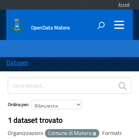
Accedi
OpenData Matera
DATI
ENTI
Dataset
TEMI
INFORMAZIONI
Ordina per
1 dataset trovato
Organizzazioni:
Comune di Matera
Formati: