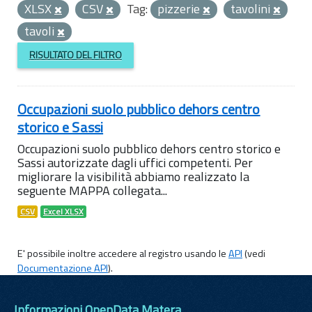
XLSX
CSV
Tag:
pizzerie
tavolini
tavoli
RISULTATO DEL FILTRO
Occupazioni suolo pubblico dehors centro
storico e Sassi
Occupazioni suolo pubblico dehors centro storico e
Sassi autorizzate dagli uffici competenti. Per
migliorare la visibilità abbiamo realizzato la
seguente MAPPA collegata...
CSV
Excel XLSX
E' possibile inoltre accedere al registro usando le
API
(vedi
Documentazione API
).
Informazioni OpenData Matera