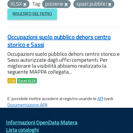
XLSX
Tag:
pizzerie
spazi pubblici
RISULTATO DEL FILTRO
Occupazioni suolo pubblico dehors centro
storico e Sassi
Occupazioni suolo pubblico dehors centro storico e
Sassi autorizzate dagli uffici competenti. Per
migliorare la visibilità abbiamo realizzato la
seguente MAPPA collegata...
CSV
Excel XLSX
E' possibile inoltre accedere al registro usando le
API
(vedi
Documentazione API
).
Informazioni OpenData Matera
Lista cataloghi