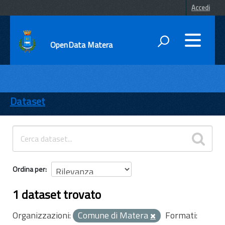
Accedi
OpenData Matera
DATI
ENTI
Dataset
TEMI
INFORMAZIONI
Ordina per
1 dataset trovato
Organizzazioni:
Comune di Matera
Formati: