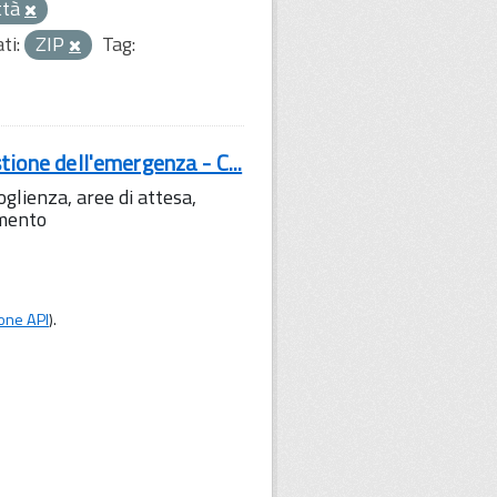
ttà
ti:
ZIP
Tag:
tione dell'emergenza - C...
lienza, aree di attesa,
amento
one API
).