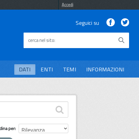
Accedi
Facebook
Twi
Seguici su
cerca nel sito
DATI
ENTI
TEMI
INFORMAZIONI
dina per