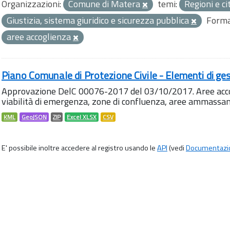
Organizzazioni:
Comune di Matera
temi:
Regioni e ci
Giustizia, sistema giuridico e sicurezza pubblica
Forma
aree accoglienza
Piano Comunale di Protezione Civile - Elementi di ges
Approvazione DelC 00076-2017 del 03/10/2017. Aree accog
viabilità di emergenza, zone di confluenza, aree ammass
KML
GeoJSON
ZIP
Excel XLSX
CSV
E' possibile inoltre accedere al registro usando le
API
(vedi
Documentazi