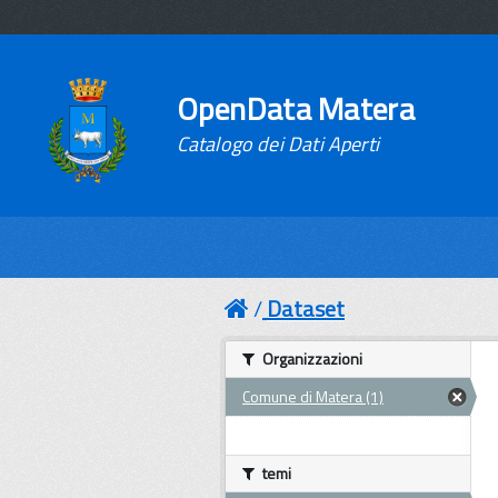
OpenData Matera
Catalogo dei Dati Aperti
Dataset
Organizzazioni
Comune di Matera (1)
temi