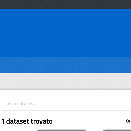
1 dataset trovato
Or