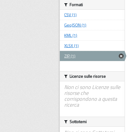
Formati
CSV (1)
GeoJSON (1)
KML (1)
XLSX (1)
ZIP (1)
Licenze sulle risorse
Non ci sono Licenze sulle
risorse che
corrispondono a questa
ricerca
Sottotemi