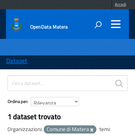
Accedi
OpenData Matera
DATI
ENTI
Dataset
TEMI
INFORMAZIONI
Ordina per
1 dataset trovato
Organizzazioni:
Comune di Matera
temi: