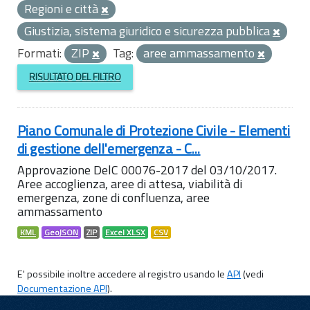
Regioni e città
Giustizia, sistema giuridico e sicurezza pubblica
Formati:
ZIP
Tag:
aree ammassamento
RISULTATO DEL FILTRO
Piano Comunale di Protezione Civile - Elementi
di gestione dell'emergenza - C...
Approvazione DelC 00076-2017 del 03/10/2017.
Aree accoglienza, aree di attesa, viabilità di
emergenza, zone di confluenza, aree
ammassamento
KML
GeoJSON
ZIP
Excel XLSX
CSV
E' possibile inoltre accedere al registro usando le
API
(vedi
Documentazione API
).