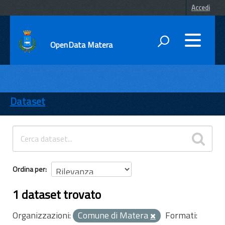
Accedi
OpenData Matera
DATI
ENTI
Dataset
TEMI
INFORMAZIONI
Ordina per
1 dataset trovato
Organizzazioni:
Comune di Matera
Formati: