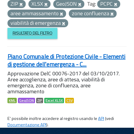
ZIP
XLSX
GeoJSON
Tag:
PCPC
aree ammassamento
zone confluenza
viabilità di emergenza
RISULTATO DEL FILTRO
Piano Comunale di Protezione Civile - Elementi
di gestione dell'emergenza - C...
Approvazione DelC 00076-2017 del 03/10/2017.
Aree accoglienza, aree di attesa, viabilità di
emergenza, zone di confluenza, aree
ammassamento
KML
GeoJSON
ZIP
Excel XLSX
CSV
E' possibile inoltre accedere al registro usando le
API
(vedi
Documentazione API
).