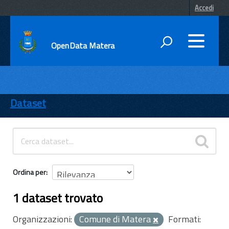
Accedi
OpenData Matera
DATI
ENTI
Dataset
TEMI
INFORMAZIONI
Ordina per
1 dataset trovato
Organizzazioni:
Comune di Matera
Formati: