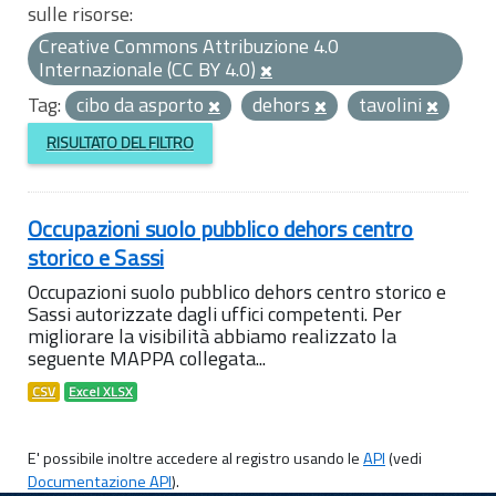
sulle risorse:
Creative Commons Attribuzione 4.0
Internazionale (CC BY 4.0)
Tag:
cibo da asporto
dehors
tavolini
RISULTATO DEL FILTRO
Occupazioni suolo pubblico dehors centro
storico e Sassi
Occupazioni suolo pubblico dehors centro storico e
Sassi autorizzate dagli uffici competenti. Per
migliorare la visibilità abbiamo realizzato la
seguente MAPPA collegata...
CSV
Excel XLSX
E' possibile inoltre accedere al registro usando le
API
(vedi
Documentazione API
).