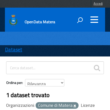
Accedi
OpenData Matera
DATI
ENTI
Dataset
TEMI
INFORMAZIONI
Ordina per
1 dataset trovato
Organizzazioni:
Comune di Matera
Licenze