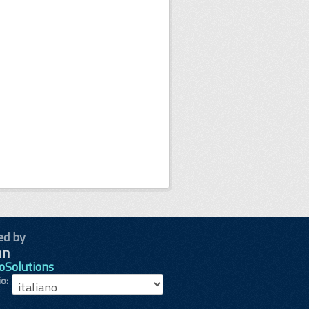
ed by
oSolutions
io