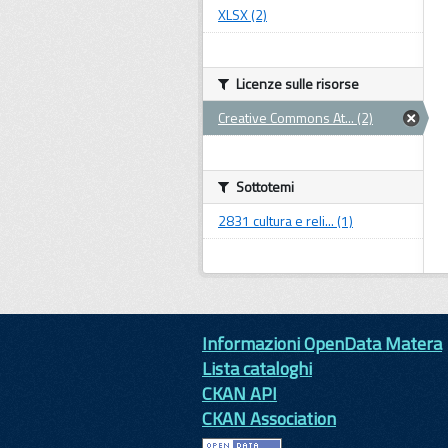
XLSX (2)
Licenze sulle risorse
Creative Commons At... (2)
Sottotemi
2831 cultura e reli... (1)
Informazioni OpenData Matera
Lista cataloghi
CKAN API
CKAN Association