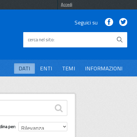
Accedi
Facebook
Twi
Seguici su
cerca nel sito
DATI
ENTI
TEMI
INFORMAZIONI
dina per