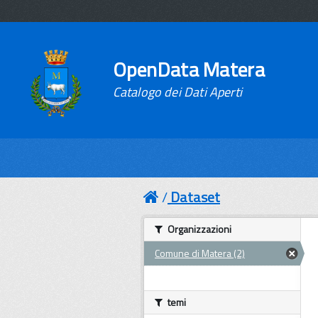
OpenData Matera
Catalogo dei Dati Aperti
Dataset
Organizzazioni
Comune di Matera (2)
temi