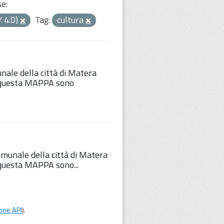
se:
Y 4.0)
Tag:
cultura
unale della città di Matera
Su questa MAPPA sono
comunale della città di Matera
u questa MAPPA sono...
one API
).