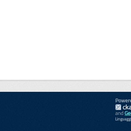
Power
and
Ge
Linguagg