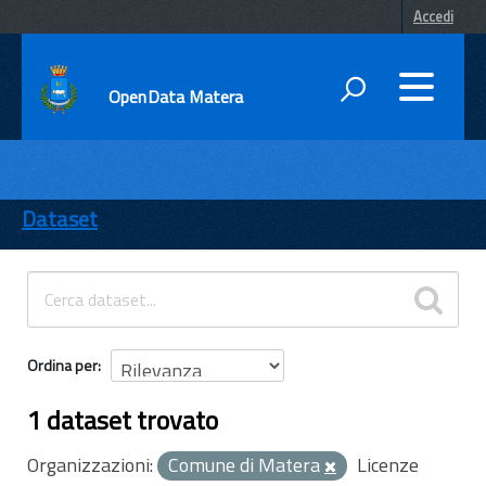
Accedi
OpenData Matera
DATI
ENTI
Dataset
TEMI
INFORMAZIONI
Ordina per
1 dataset trovato
Organizzazioni:
Comune di Matera
Licenze