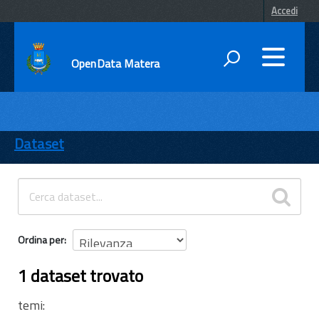
Accedi
OpenData Matera
DATI
ENTI
Dataset
TEMI
INFORMAZIONI
Ordina per
1 dataset trovato
temi: