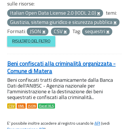
sulle risorse:
Italian Open Data License 2.0 (IODL 2.0)
temi:
Giustizia, sistema giuridico e sicurezza pubblica
Formati:
JSON
CSV
Tag:
sequestri
RISULTATO DEL FILTRO
Beni confiscati alla criminalità organizzata -
Comune di Matera
Beni confiscati tratti dinamicamente dalla Banca
Dati dell'ANBSC - Agenzia nazionale per
l'amministrazione e la destinazione dei beni
sequestrati e confiscati alla criminalità...
CSV
XML
JSON
Excel XLS
E' possibile inoltre accedere al registro usando le
API
(vedi