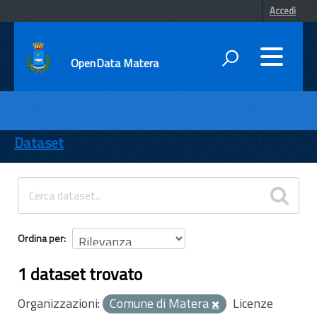
Accedi
OpenData Matera
DATI
ENTI
Dataset
TEMI
INFORMAZIONI
Ordina per
1 dataset trovato
Organizzazioni:
Comune di Matera
Licenze