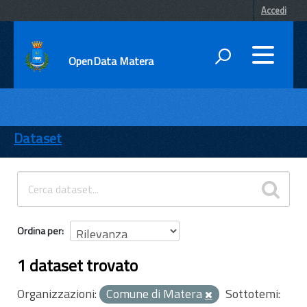
Accedi
OpenData Matera
DATI
ENTI
Dataset
TEMI
INFORMAZIONI
Ordina per
1 dataset trovato
Organizzazioni:
Comune di Matera
Sottotemi: