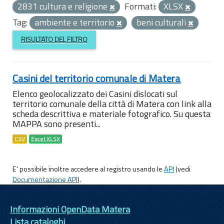
2831 cultura e religione
Formati:
XLSX
Tag:
ambiente e territorio
beni culturali
RISULTATO DEL FILTRO
Casini del territorio comunale di Matera
Elenco geolocalizzato dei Casini dislocati sul
territorio comunale della città di Matera con link alla
scheda descrittiva e materiale fotografico. Su questa
MAPPA sono presenti...
CSV
Excel XLSX
E' possibile inoltre accedere al registro usando le
API
(vedi
Documentazione API
).
Informazioni OpenData Matera
Lista cataloghi