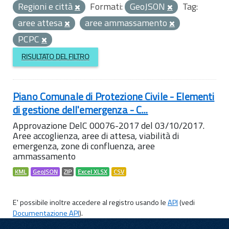
Regioni e città
Formati:
GeoJSON
Tag:
aree attesa
aree ammassamento
PCPC
RISULTATO DEL FILTRO
Piano Comunale di Protezione Civile - Elementi
di gestione dell'emergenza - C...
Approvazione DelC 00076-2017 del 03/10/2017.
Aree accoglienza, aree di attesa, viabilità di
emergenza, zone di confluenza, aree
ammassamento
KML
GeoJSON
ZIP
Excel XLSX
CSV
E' possibile inoltre accedere al registro usando le
API
(vedi
Documentazione API
).