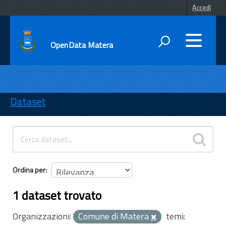
Accedi
OpenData Matera
DATI
ENTI
Dataset
TEMI
INFORMAZIONI
Ordina per
1 dataset trovato
Organizzazioni:
Comune di Matera
temi: