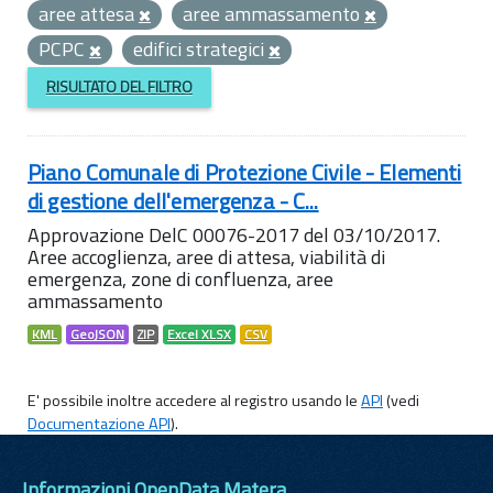
aree attesa
aree ammassamento
PCPC
edifici strategici
RISULTATO DEL FILTRO
Piano Comunale di Protezione Civile - Elementi
di gestione dell'emergenza - C...
Approvazione DelC 00076-2017 del 03/10/2017.
Aree accoglienza, aree di attesa, viabilità di
emergenza, zone di confluenza, aree
ammassamento
KML
GeoJSON
ZIP
Excel XLSX
CSV
E' possibile inoltre accedere al registro usando le
API
(vedi
Documentazione API
).
Informazioni OpenData Matera