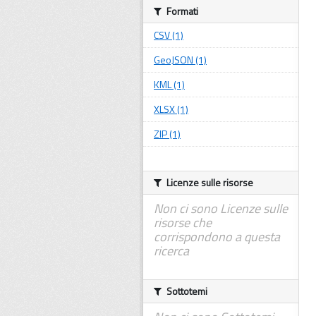
Formati
CSV (1)
GeoJSON (1)
KML (1)
XLSX (1)
ZIP (1)
Licenze sulle risorse
Non ci sono Licenze sulle
risorse che
corrispondono a questa
ricerca
Sottotemi