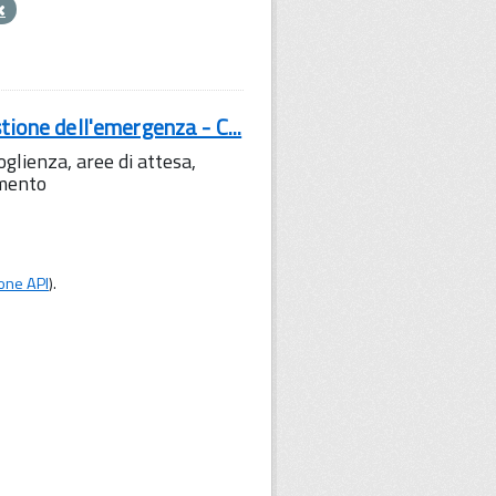
tione dell'emergenza - C...
lienza, aree di attesa,
amento
one API
).