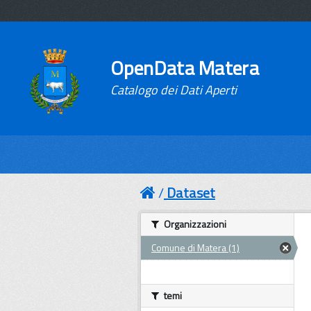
OpenData Matera
Catalogo dei Dati Aperti
Dataset
Organizzazioni
Comune di Matera (1)
temi