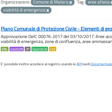
Organizzazioni:
Comune di Matera
Tag:
aree attesa
viabilità di emergenza
Piano Comunale di Protezione Civile - Elementi di ges
Approvazione DelC 00076-2017 del 03/10/2017. Aree accog
viabilità di emergenza, zone di confluenza, aree ammass
KML
GeoJSON
ZIP
Excel XLSX
CSV
E' possibile inoltre accedere al registro usando le
API
(vedi
Documentazi