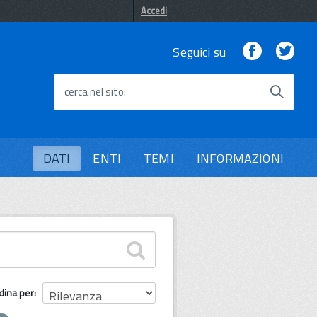
Accedi
Facebook
Twi
Seguici su
cerca nel sito
DATI
ENTI
TEMI
INFORMAZIONI
dina per