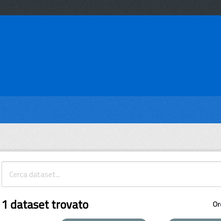
1 dataset trovato
Or