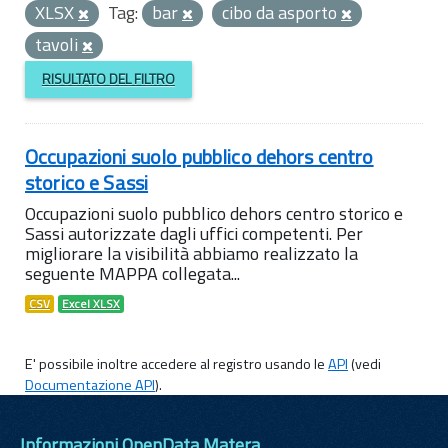
XLSX
Tag:
bar
cibo da asporto
tavoli
RISULTATO DEL FILTRO
Occupazioni suolo pubblico dehors centro
storico e Sassi
Occupazioni suolo pubblico dehors centro storico e
Sassi autorizzate dagli uffici competenti. Per
migliorare la visibilità abbiamo realizzato la
seguente MAPPA collegata...
CSV
Excel XLSX
E' possibile inoltre accedere al registro usando le
API
(vedi
Documentazione API
).
Informazioni OpenData Matera