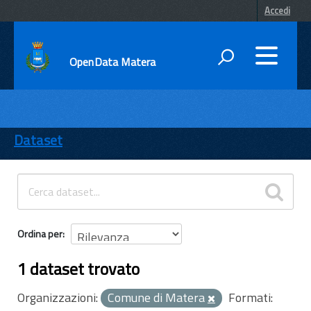
Accedi
OpenData Matera
DATI
ENTI
Dataset
TEMI
INFORMAZIONI
Ordina per
1 dataset trovato
Organizzazioni:
Comune di Matera
Formati: