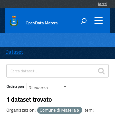
Accedi
OpenData Matera
DATI
ENTI
Dataset
TEMI
INFORMAZIONI
Ordina per
1 dataset trovato
Organizzazioni:
Comune di Matera
temi: