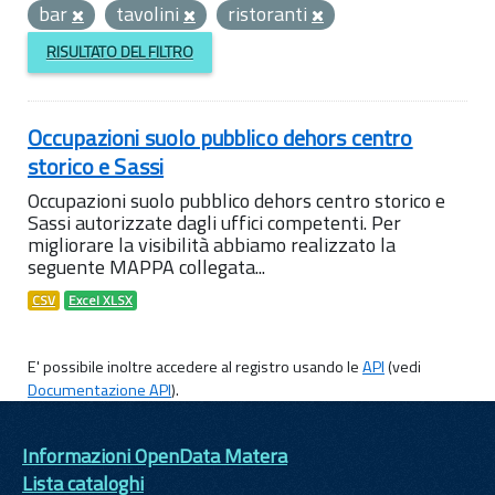
bar
tavolini
ristoranti
RISULTATO DEL FILTRO
Occupazioni suolo pubblico dehors centro
storico e Sassi
Occupazioni suolo pubblico dehors centro storico e
Sassi autorizzate dagli uffici competenti. Per
migliorare la visibilità abbiamo realizzato la
seguente MAPPA collegata...
CSV
Excel XLSX
E' possibile inoltre accedere al registro usando le
API
(vedi
Documentazione API
).
Informazioni OpenData Matera
Lista cataloghi