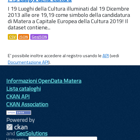
I 19 Luoghi della Cultura illuminati dal 19 Dicembre
2013 alle ore 19,19 come simbolo della candidatura
di Matera a Capitale Europea della Cultura 2019! Il
dataset contiene...
CSV
JSON
GeoJSON
E' possibile inoltre accedere al registro usando le
API
(vedi
Documentazione API
).
Informazioni OpenData Matera
Lista cataloghi
CKAN API
CKAN Association
Powered by
and
GeoSolutions
Linguaggio