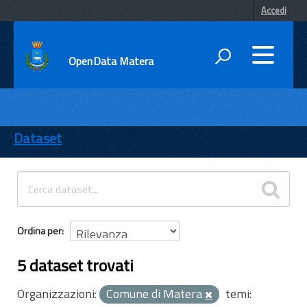
Accedi
OpenData Matera
DATI
ENTI
Dataset
TEMI
INFORMAZIONI
Ordina per
5 dataset trovati
Organizzazioni:
Comune di Matera
temi: