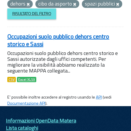
dehors
cibo da asporto
spazi pubblici
RISULTATO DEL FILTRO
Occupazioni suolo pubblico dehors centro
storico e Sassi
Occupazioni suolo pubblico dehors centro storico e
Sassi autorizzate dagli uffici competenti. Per
migliorare la visibilità abbiamo realizzato la
seguente MAPPA collegata...
CSV
Excel XLSX
E' possibile inoltre accedere al registro usando le
API
(vedi
Documentazione API
).
Informazioni OpenData Matera
Lista cataloghi