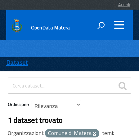
Accedi
OpenData Matera
DATI
ENTI
Dataset
TEMI
INFORMAZIONI
Ordina per
1 dataset trovato
Organizzazioni:
Comune di Matera
temi: