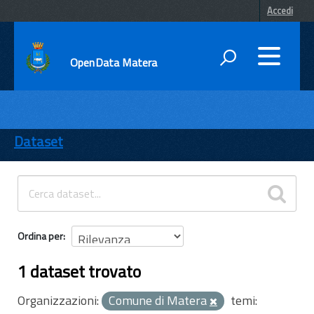
Accedi
OpenData Matera
DATI
ENTI
Dataset
TEMI
INFORMAZIONI
Ordina per
1 dataset trovato
Organizzazioni:
Comune di Matera
temi: