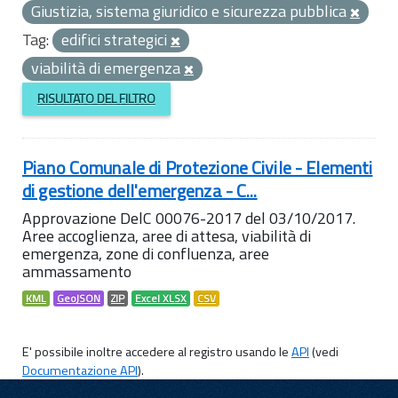
Giustizia, sistema giuridico e sicurezza pubblica
Tag:
edifici strategici
viabilità di emergenza
RISULTATO DEL FILTRO
Piano Comunale di Protezione Civile - Elementi
di gestione dell'emergenza - C...
Approvazione DelC 00076-2017 del 03/10/2017.
Aree accoglienza, aree di attesa, viabilità di
emergenza, zone di confluenza, aree
ammassamento
KML
GeoJSON
ZIP
Excel XLSX
CSV
E' possibile inoltre accedere al registro usando le
API
(vedi
Documentazione API
).