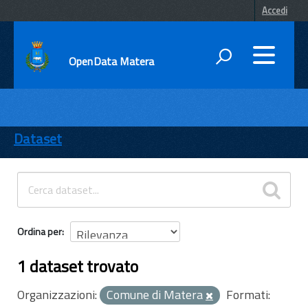
Accedi
OpenData Matera
DATI
ENTI
Dataset
TEMI
INFORMAZIONI
Ordina per
1 dataset trovato
Organizzazioni:
Comune di Matera
Formati: