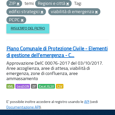
ZIP
temi:
Regioni e città
Tag:
edifici strategici
viabilità di emergenza
PCPC
RISULTATO DEL FILTRO
Piano Comunale di Protezione Civile - Elementi
di gestione dell'emergenza - C...
Approvazione DelC 00076-2017 del 03/10/2017.
Aree accoglienza, aree di attesa, viabilità di
emergenza, zone di confluenza, aree
ammassamento
KML
GeoJSON
ZIP
Excel XLSX
CSV
E' possibile inoltre accedere al registro usando le
API
(vedi
Documentazione API
).