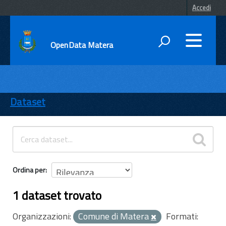
Accedi
OpenData Matera
DATI
ENTI
Dataset
TEMI
INFORMAZIONI
Ordina per
1 dataset trovato
Organizzazioni:
Comune di Matera
Formati: