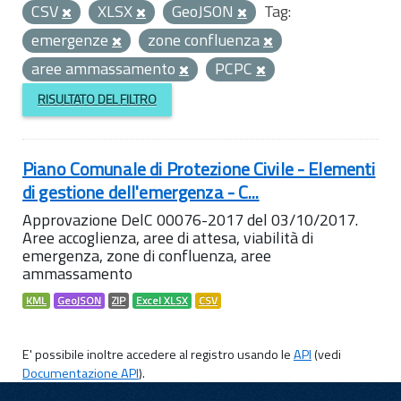
CSV
XLSX
GeoJSON
Tag:
emergenze
zone confluenza
aree ammassamento
PCPC
RISULTATO DEL FILTRO
Piano Comunale di Protezione Civile - Elementi
di gestione dell'emergenza - C...
Approvazione DelC 00076-2017 del 03/10/2017.
Aree accoglienza, aree di attesa, viabilità di
emergenza, zone di confluenza, aree
ammassamento
KML
GeoJSON
ZIP
Excel XLSX
CSV
E' possibile inoltre accedere al registro usando le
API
(vedi
Documentazione API
).