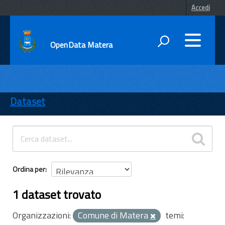
Accedi
OpenData Matera
DATI
ENTI
Dataset
TEMI
INFORMAZIONI
Ordina per
1 dataset trovato
Organizzazioni:
Comune di Matera
temi: