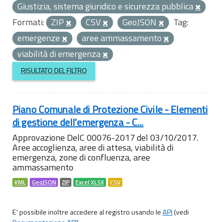
Giustizia, sistema giuridico e sicurezza pubblica
Formati:
ZIP
CSV
GeoJSON
Tag:
emergenze
aree ammassamento
viabilità di emergenza
RISULTATO DEL FILTRO
Piano Comunale di Protezione Civile - Elementi
di gestione dell'emergenza - C...
Approvazione DelC 00076-2017 del 03/10/2017.
Aree accoglienza, aree di attesa, viabilità di
emergenza, zone di confluenza, aree
ammassamento
KML
GeoJSON
ZIP
Excel XLSX
CSV
E' possibile inoltre accedere al registro usando le
API
(vedi