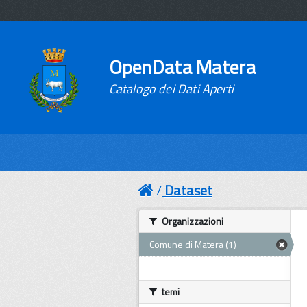
OpenData Matera
Catalogo dei Dati Aperti
Dataset
Organizzazioni
Comune di Matera (1)
temi