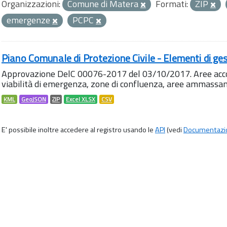
Organizzazioni:
Comune di Matera
Formati:
ZIP
emergenze
PCPC
Piano Comunale di Protezione Civile - Elementi di ges
Approvazione DelC 00076-2017 del 03/10/2017. Aree accog
viabilità di emergenza, zone di confluenza, aree ammass
KML
GeoJSON
ZIP
Excel XLSX
CSV
E' possibile inoltre accedere al registro usando le
API
(vedi
Documentazi