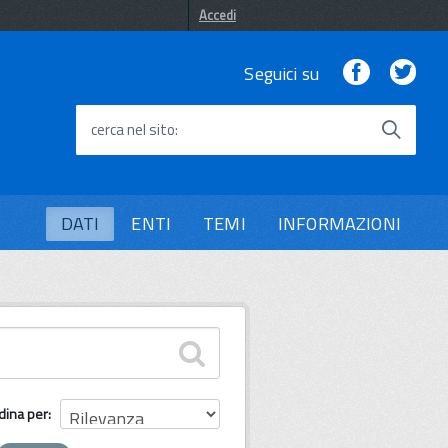
Accedi
Facebook
Twi
Seguici su
cerca nel sito
DATI
ENTI
TEMI
INFORMAZIONI
dina per