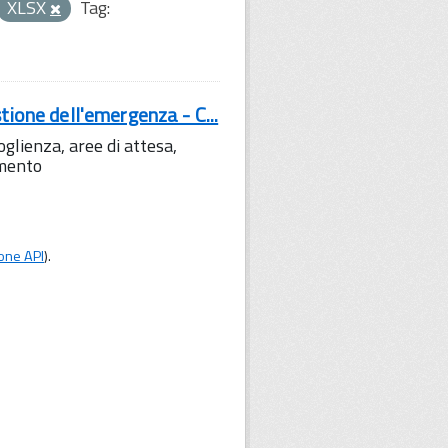
XLSX
Tag:
tione dell'emergenza - C...
lienza, aree di attesa,
amento
one API
).