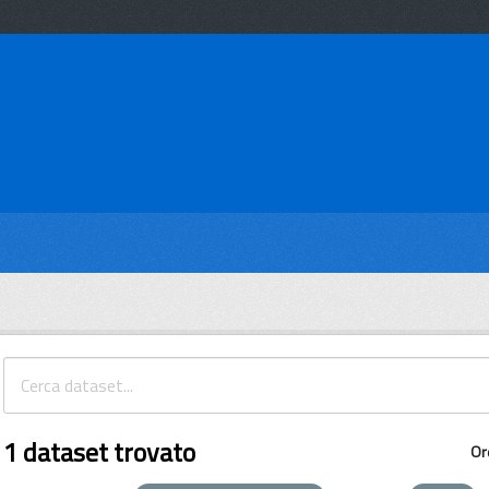
1 dataset trovato
Or