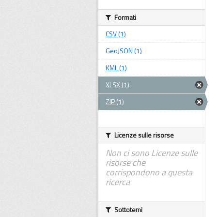
Formati
CSV (1)
GeoJSON (1)
KML (1)
XLSX (1)
ZIP (1)
Licenze sulle risorse
Non ci sono Licenze sulle
risorse che
corrispondono a questa
ricerca
Sottotemi