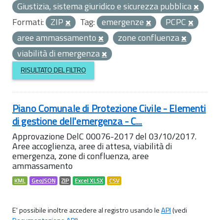
Giustizia, sistema giuridico e sicurezza pubblica
Formati:
ZIP
Tag:
emergenze
PCPC
aree ammassamento
zone confluenza
viabilità di emergenza
RISULTATO DEL FILTRO
Piano Comunale di Protezione Civile - Elementi
di gestione dell'emergenza - C...
Approvazione DelC 00076-2017 del 03/10/2017.
Aree accoglienza, aree di attesa, viabilità di
emergenza, zone di confluenza, aree
ammassamento
KML
GeoJSON
ZIP
Excel XLSX
CSV
E' possibile inoltre accedere al registro usando le
API
(vedi