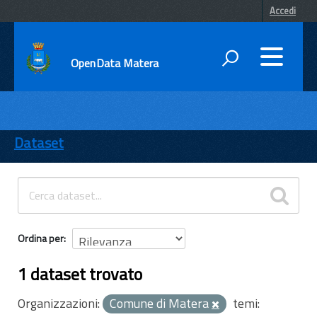
Accedi
OpenData Matera
DATI
ENTI
Dataset
TEMI
INFORMAZIONI
Ordina per
1 dataset trovato
Organizzazioni:
Comune di Matera
temi: