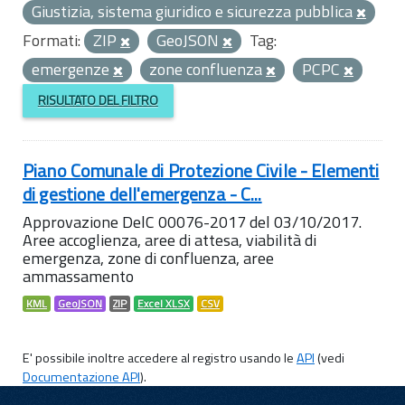
Giustizia, sistema giuridico e sicurezza pubblica
Formati:
ZIP
GeoJSON
Tag:
emergenze
zone confluenza
PCPC
RISULTATO DEL FILTRO
Piano Comunale di Protezione Civile - Elementi
di gestione dell'emergenza - C...
Approvazione DelC 00076-2017 del 03/10/2017.
Aree accoglienza, aree di attesa, viabilità di
emergenza, zone di confluenza, aree
ammassamento
KML
GeoJSON
ZIP
Excel XLSX
CSV
E' possibile inoltre accedere al registro usando le
API
(vedi
Documentazione API
).