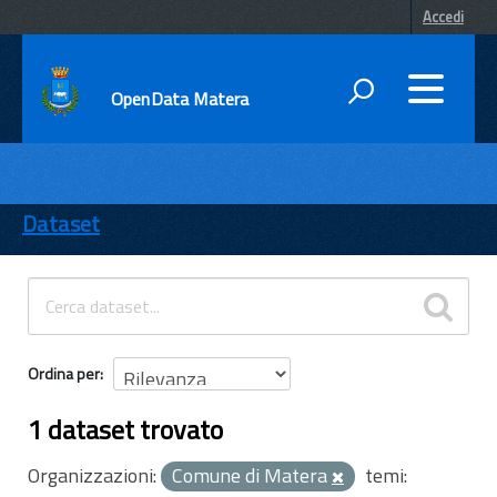
Accedi
OpenData Matera
DATI
ENTI
Dataset
TEMI
INFORMAZIONI
Ordina per
1 dataset trovato
Organizzazioni:
Comune di Matera
temi: