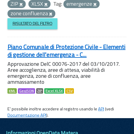
ZIP
XLSX
Tag:
emergenze
zone confluenza
RISULTATO DEL FILTRO
Piano Comunale di Protezione Civile - Elementi
di gestione dell'emergenza - C...
Approvazione DelC 00076-2017 del 03/10/2017.
Aree accoglienza, aree di attesa, viabilità di
emergenza, zone di confluenza, aree
ammassamento
KML
GeoJSON
ZIP
Excel XLSX
CSV
E' possibile inoltre accedere al registro usando le
API
(vedi
Documentazione API
).
Informazioni OpenData Matera