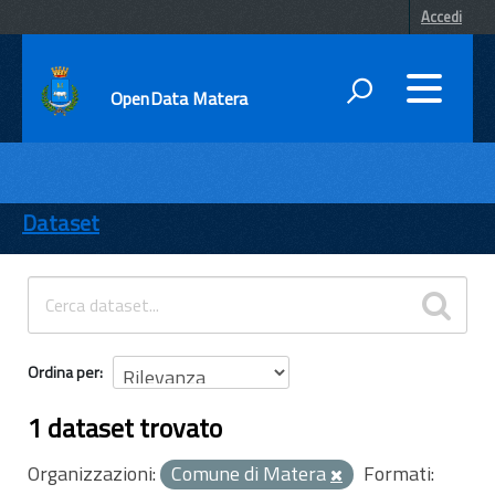
Accedi
OpenData Matera
DATI
ENTI
Dataset
TEMI
INFORMAZIONI
Ordina per
1 dataset trovato
Organizzazioni:
Comune di Matera
Formati: